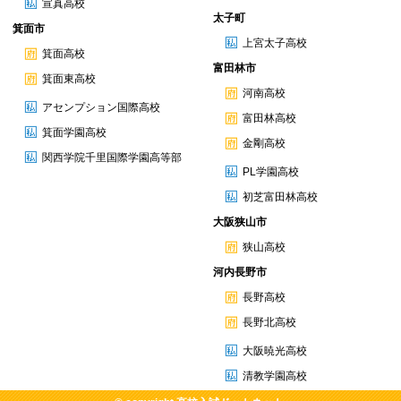
宣真高校
太子町
箕面市
上宮太子高校
箕面高校
富田林市
箕面東高校
河南高校
アセンプション国際高校
富田林高校
箕面学園高校
金剛高校
関西学院千里国際学園高等部
PL学園高校
初芝富田林高校
大阪狭山市
狭山高校
河内長野市
長野高校
長野北高校
大阪暁光高校
清教学園高校