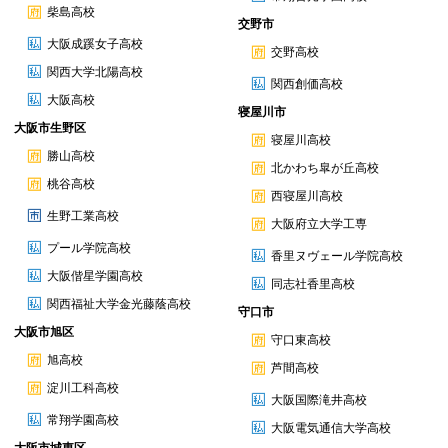
柴島高校
交野市
大阪成蹊女子高校
交野高校
関西大学北陽高校
関西創価高校
大阪高校
寝屋川市
大阪市生野区
寝屋川高校
勝山高校
北かわち皐が丘高校
桃谷高校
西寝屋川高校
生野工業高校
大阪府立大学工専
プール学院高校
香里ヌヴェール学院高校
大阪偕星学園高校
同志社香里高校
関西福祉大学金光藤蔭高校
守口市
大阪市旭区
守口東高校
旭高校
芦間高校
淀川工科高校
大阪国際滝井高校
常翔学園高校
大阪電気通信大学高校