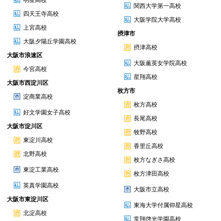
明星高校
関西大学第一高校
四天王寺高校
大阪学院大学高校
上宮高校
摂津市
大阪夕陽丘学園高校
摂津高校
大阪市浪速区
大阪薫英女学院高校
今宮高校
星翔高校
大阪市西淀川区
枚方市
淀商業高校
枚方高校
好文学園女子高校
長尾高校
大阪市淀川区
牧野高校
東淀川高校
香里丘高校
北野高校
枚方なぎさ高校
東淀工業高校
枚方津田高校
英真学園高校
大阪市立高校
大阪市東淀川区
東海大学付属仰星高校
北淀高校
常翔啓光学園高校