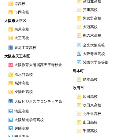
高槻北高校
港高校
芥川高校
市岡高校
阿武野高校
大阪市大正区
大冠高校
泉尾高校
槻の木高校
大正高校
金光大阪高校
泉尾工業高校
大阪青凌高校
大阪市天王寺区
関西大学高等部
大阪教育大附属高天王寺校舎
島本町
清水谷高校
島本高校
高津高校
吹田市
夕陽丘高校
吹田高校
大阪ビジネスフロンティア高
吹田東高校
清風高校
北千里高校
大阪星光学院高校
山田高校
興國高校
千里高校