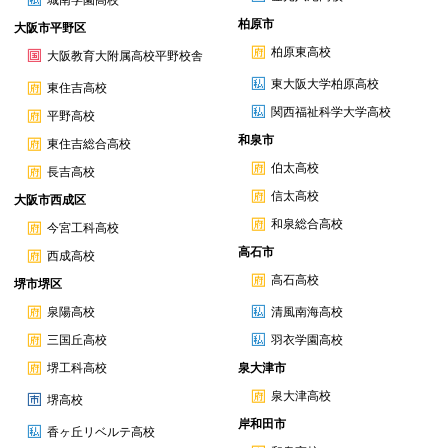
城南学園高校
柏原市
大阪市平野区
柏原東高校
大阪教育大附属高校平野校舎
東大阪大学柏原高校
東住吉高校
関西福祉科学大学高校
平野高校
和泉市
東住吉総合高校
伯太高校
長吉高校
信太高校
大阪市西成区
和泉総合高校
今宮工科高校
高石市
西成高校
高石高校
堺市堺区
泉陽高校
清風南海高校
三国丘高校
羽衣学園高校
堺工科高校
泉大津市
泉大津高校
堺高校
岸和田市
香ヶ丘リベルテ高校