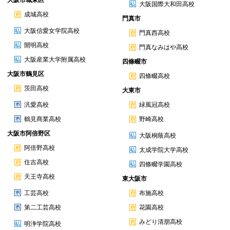
大阪市城東区
大阪国際大和田高校
成城高校
門真市
大阪信愛女学院高校
門真西高校
開明高校
門真なみはや高校
大阪産業大学附属高校
四條畷市
大阪市鶴見区
四條畷高校
茨田高校
大東市
汎愛高校
緑風冠高校
鶴見商業高校
野崎高校
大阪市阿倍野区
大阪桐蔭高校
阿倍野高校
太成学院大学高校
住吉高校
四條畷学園高校
天王寺高校
東大阪市
工芸高校
布施高校
第二工芸高校
花園高校
みどり清朋高校
明浄学院高校