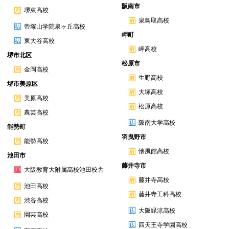
阪南市
堺東高校
泉鳥取高校
帝塚山学院泉ヶ丘高校
岬町
東大谷高校
岬高校
堺市北区
松原市
金岡高校
生野高校
堺市美原区
大塚高校
美原高校
松原高校
農芸高校
阪南大学高校
能勢町
羽曳野市
能勢高校
懐風館高校
池田市
藤井寺市
大阪教育大附属高校池田校舎
藤井寺高校
池田高校
藤井寺工科高校
渋谷高校
大阪緑涼高校
園芸高校
四天王寺学園高校