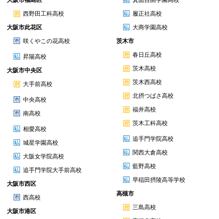
大阪市福島区
箕面自由学園高校
西野田工科高校
履正社高校
大阪市此花区
大商学園高校
咲くやこの花高校
茨木市
春日丘高校
昇陽高校
茨木高校
大阪市中央区
茨木西高校
大手前高校
北摂つばさ高校
中央高校
福井高校
南高校
茨木工科高校
相愛高校
追手門学院高校
城星学園高校
関西大倉高校
大阪女学院高校
藍野高校
追手門学院大手前高校
早稲田摂陵高等学校
大阪市西区
高槻市
西高校
三島高校
大阪市港区