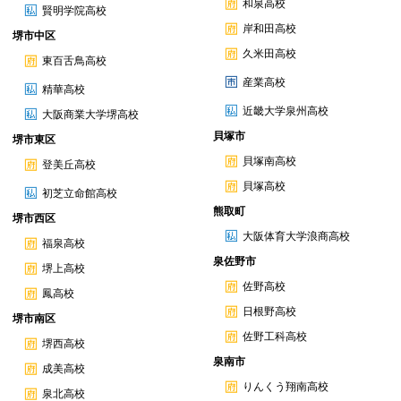
和泉高校
賢明学院高校
岸和田高校
堺市中区
久米田高校
東百舌鳥高校
産業高校
精華高校
近畿大学泉州高校
大阪商業大学堺高校
貝塚市
堺市東区
貝塚南高校
登美丘高校
貝塚高校
初芝立命館高校
熊取町
堺市西区
大阪体育大学浪商高校
福泉高校
泉佐野市
堺上高校
佐野高校
鳳高校
日根野高校
堺市南区
佐野工科高校
堺西高校
泉南市
成美高校
りんくう翔南高校
泉北高校