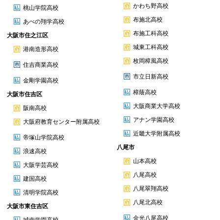
かわち野高校
桃山学院高校
布施北高校
あべの翔学高校
布施工科高校
大阪市住之江区
城東工科高校
港南造形高校
枚岡樟風高校
住吉商業高校
市立日新高校
金剛学園高校
樟蔭高校
大阪市住吉区
大阪商業大学高校
阪南高校
アナン学園高校
大阪府教育センター附属高校
近畿大学附属高校
帝塚山学院高校
八尾市
浪速高校
山本高校
大阪学芸高校
八尾高校
建国高校
八尾翠翔高校
清明学院高校
八尾北高校
大阪市東住吉区
金光八尾高校