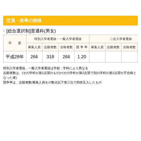
定員・倍率の推移
[総合選択制]普通科(男女)
特別入学者選抜・一般入学者選抜
二次入学者選抜
年 度
募集人員
志願者数
合格者数
競 争 率
募集人員
志願者数
合格者数
平成28年
266
318
266
1.20
特別入学者選抜、一般入学者選抜は学校・学科により異なる
志願者数は、(その学科が第1志望のもの)+(その学科が第2志望で別の学科の第1志望が不合格と
なった者)
競争率は、志願者数/募集人員を小数点以下第三位で四捨五入したもの