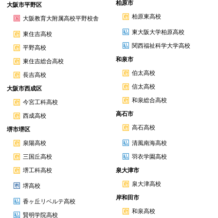
柏原市
大阪市平野区
柏原東高校
大阪教育大附属高校平野校舎
東大阪大学柏原高校
東住吉高校
関西福祉科学大学高校
平野高校
和泉市
東住吉総合高校
伯太高校
長吉高校
信太高校
大阪市西成区
和泉総合高校
今宮工科高校
高石市
西成高校
高石高校
堺市堺区
泉陽高校
清風南海高校
三国丘高校
羽衣学園高校
堺工科高校
泉大津市
泉大津高校
堺高校
岸和田市
香ヶ丘リベルテ高校
和泉高校
賢明学院高校