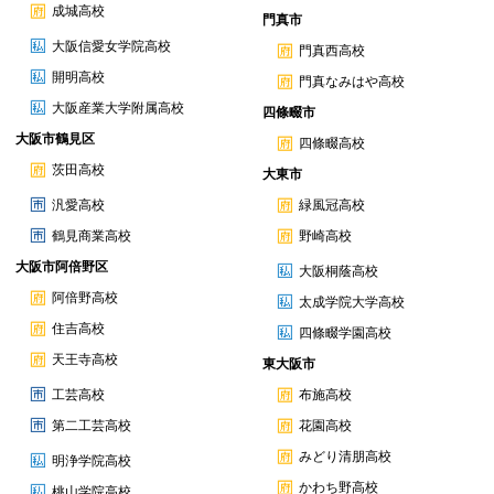
成城高校
門真市
大阪信愛女学院高校
門真西高校
開明高校
門真なみはや高校
大阪産業大学附属高校
四條畷市
大阪市鶴見区
四條畷高校
茨田高校
大東市
汎愛高校
緑風冠高校
鶴見商業高校
野崎高校
大阪市阿倍野区
大阪桐蔭高校
阿倍野高校
太成学院大学高校
住吉高校
四條畷学園高校
天王寺高校
東大阪市
工芸高校
布施高校
第二工芸高校
花園高校
みどり清朋高校
明浄学院高校
かわち野高校
桃山学院高校