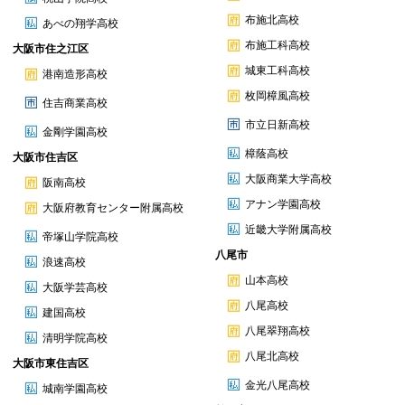
布施北高校
あべの翔学高校
布施工科高校
大阪市住之江区
城東工科高校
港南造形高校
枚岡樟風高校
住吉商業高校
市立日新高校
金剛学園高校
樟蔭高校
大阪市住吉区
大阪商業大学高校
阪南高校
アナン学園高校
大阪府教育センター附属高校
近畿大学附属高校
帝塚山学院高校
八尾市
浪速高校
山本高校
大阪学芸高校
八尾高校
建国高校
八尾翠翔高校
清明学院高校
八尾北高校
大阪市東住吉区
金光八尾高校
城南学園高校