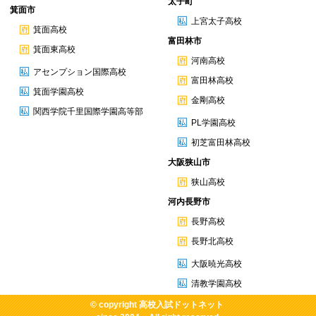
太子町
箕面市
上宮太子高校
箕面高校
富田林市
箕面東高校
河南高校
アセンプション国際高校
富田林高校
箕面学園高校
金剛高校
関西学院千里国際学園高等部
PL学園高校
初芝富田林高校
大阪狭山市
狭山高校
河内長野市
長野高校
長野北高校
大阪暁光高校
清教学園高校
© copyright
高校入試ドットネット