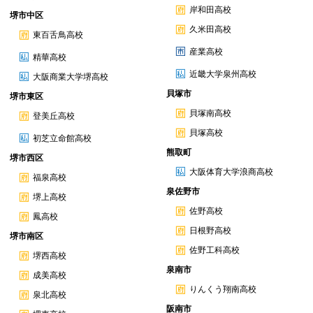
岸和田高校
堺市中区
久米田高校
東百舌鳥高校
産業高校
精華高校
近畿大学泉州高校
大阪商業大学堺高校
貝塚市
堺市東区
貝塚南高校
登美丘高校
貝塚高校
初芝立命館高校
熊取町
堺市西区
大阪体育大学浪商高校
福泉高校
泉佐野市
堺上高校
佐野高校
鳳高校
日根野高校
堺市南区
佐野工科高校
堺西高校
泉南市
成美高校
りんくう翔南高校
泉北高校
阪南市