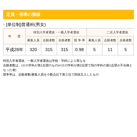
定員・倍率の推移
[単位制]普通科(男女)
特別入学者選抜・一般入学者選抜
二次入学者選抜
年 度
募集人員
志願者数
合格者数
競 争 率
募集人員
志願者数
合格者数
平成28年
320
315
315
0.98
5
11
5
特別入学者選抜、一般入学者選抜は学校・学科により異なる
志願者数は、(その学科が第1志望のもの)+(その学科が第2志望で別の学科の第1志望が不合格と
なった者)
競争率は、志願者数/募集人員を小数点以下第三位で四捨五入したもの