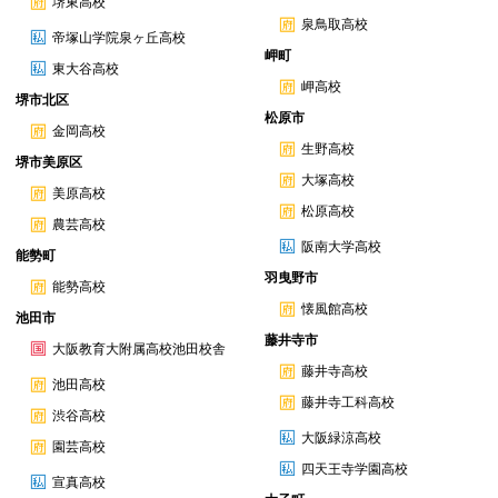
堺東高校
泉鳥取高校
帝塚山学院泉ヶ丘高校
岬町
東大谷高校
岬高校
堺市北区
松原市
金岡高校
生野高校
堺市美原区
大塚高校
美原高校
松原高校
農芸高校
阪南大学高校
能勢町
羽曳野市
能勢高校
懐風館高校
池田市
藤井寺市
大阪教育大附属高校池田校舎
藤井寺高校
池田高校
藤井寺工科高校
渋谷高校
大阪緑涼高校
園芸高校
四天王寺学園高校
宣真高校