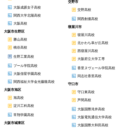
交野市
大阪成蹊女子高校
交野高校
関西大学北陽高校
関西創価高校
大阪高校
寝屋川市
大阪市生野区
寝屋川高校
勝山高校
北かわち皐が丘高校
桃谷高校
西寝屋川高校
生野工業高校
大阪府立大学工専
プール学院高校
香里ヌヴェール学院高校
大阪偕星学園高校
同志社香里高校
関西福祉大学金光藤蔭高校
守口市
大阪市旭区
守口東高校
旭高校
芦間高校
淀川工科高校
大阪国際滝井高校
常翔学園高校
大阪電気通信大学高校
大阪市城東区
大阪国際大和田高校