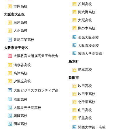
芥川高校
市岡高校
阿武野高校
大阪市大正区
大冠高校
泉尾高校
槻の木高校
大正高校
金光大阪高校
泉尾工業高校
大阪青凌高校
大阪市天王寺区
関西大学高等部
大阪教育大附属高天王寺校舎
島本町
清水谷高校
島本高校
高津高校
吹田市
夕陽丘高校
吹田高校
大阪ビジネスフロンティア高
吹田東高校
清風高校
北千里高校
大阪星光学院高校
山田高校
興國高校
千里高校
明星高校
関西大学第一高校