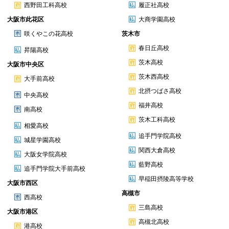
西野田工科高校
履正社高校
大阪市此花区
大商学園高校
咲くやこの花高校
茨木市
春日丘高校
昇陽高校
茨木高校
大阪市中央区
茨木西高校
大手前高校
北摂つばさ高校
中央高校
福井高校
南高校
茨木工科高校
相愛高校
追手門学院高校
城星学園高校
関西大倉高校
大阪女学院高校
藍野高校
追手門学院大手前高校
早稲田摂陵高等学校
大阪市西区
高槻市
西高校
三島高校
大阪市港区
高槻北高校
港高校