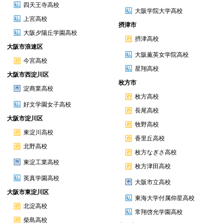
四天王寺高校
大阪学院大学高校
上宮高校
摂津市
大阪夕陽丘学園高校
摂津高校
大阪市浪速区
大阪薫英女学院高校
今宮高校
星翔高校
大阪市西淀川区
枚方市
淀商業高校
枚方高校
好文学園女子高校
長尾高校
大阪市淀川区
牧野高校
東淀川高校
香里丘高校
北野高校
枚方なぎさ高校
東淀工業高校
枚方津田高校
英真学園高校
大阪市立高校
大阪市東淀川区
東海大学付属仰星高校
北淀高校
常翔啓光学園高校
柴島高校