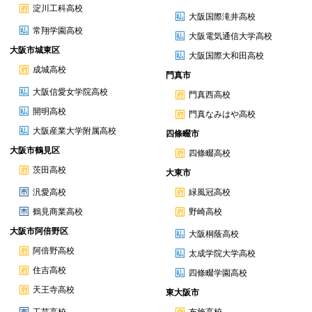
淀川工科高校
大阪国際滝井高校
常翔学園高校
大阪電気通信大学高校
大阪市城東区
大阪国際大和田高校
成城高校
門真市
大阪信愛女学院高校
門真西高校
開明高校
門真なみはや高校
大阪産業大学附属高校
四條畷市
大阪市鶴見区
四條畷高校
茨田高校
大東市
汎愛高校
緑風冠高校
鶴見商業高校
野崎高校
大阪市阿倍野区
大阪桐蔭高校
阿倍野高校
太成学院大学高校
住吉高校
四條畷学園高校
天王寺高校
東大阪市