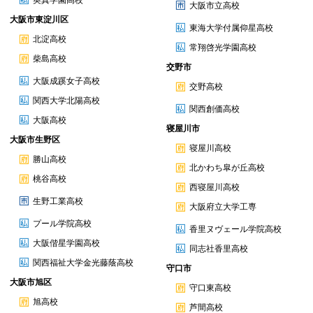
英真学園高校
大阪市立高校
大阪市東淀川区
東海大学付属仰星高校
北淀高校
常翔啓光学園高校
柴島高校
交野市
大阪成蹊女子高校
交野高校
関西大学北陽高校
関西創価高校
大阪高校
寝屋川市
大阪市生野区
寝屋川高校
勝山高校
北かわち皐が丘高校
桃谷高校
西寝屋川高校
生野工業高校
大阪府立大学工専
プール学院高校
香里ヌヴェール学院高校
大阪偕星学園高校
同志社香里高校
関西福祉大学金光藤蔭高校
守口市
大阪市旭区
守口東高校
旭高校
芦間高校