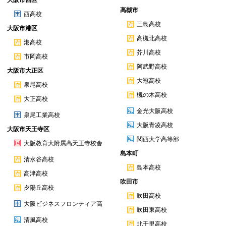
大阪市西区
高槻市
西高校
三島高校
大阪市港区
高槻北高校
港高校
芥川高校
市岡高校
阿武野高校
大阪市大正区
大冠高校
泉尾高校
槻の木高校
大正高校
金光大阪高校
泉尾工業高校
大阪青凌高校
大阪市天王寺区
関西大学高等部
大阪教育大附属高天王寺校舎
島本町
清水谷高校
島本高校
高津高校
吹田市
夕陽丘高校
吹田高校
大阪ビジネスフロンティア高
吹田東高校
清風高校
北千里高校