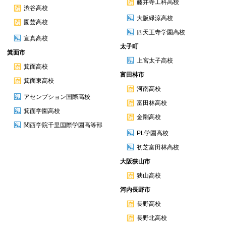
藤井寺工科高校
渋谷高校
大阪緑涼高校
園芸高校
四天王寺学園高校
宣真高校
太子町
箕面市
上宮太子高校
箕面高校
富田林市
箕面東高校
河南高校
アセンプション国際高校
富田林高校
箕面学園高校
金剛高校
関西学院千里国際学園高等部
PL学園高校
初芝富田林高校
大阪狭山市
狭山高校
河内長野市
長野高校
長野北高校