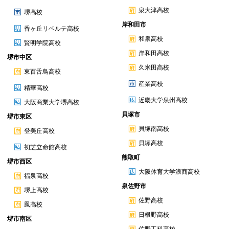
泉大津高校
堺高校
岸和田市
香ヶ丘リベルテ高校
和泉高校
賢明学院高校
岸和田高校
堺市中区
久米田高校
東百舌鳥高校
産業高校
精華高校
近畿大学泉州高校
大阪商業大学堺高校
貝塚市
堺市東区
貝塚南高校
登美丘高校
貝塚高校
初芝立命館高校
熊取町
堺市西区
大阪体育大学浪商高校
福泉高校
泉佐野市
堺上高校
佐野高校
鳳高校
日根野高校
堺市南区