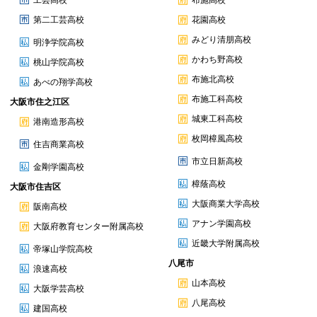
工芸高校
布施高校
第二工芸高校
花園高校
みどり清朋高校
明浄学院高校
かわち野高校
桃山学院高校
布施北高校
あべの翔学高校
布施工科高校
大阪市住之江区
城東工科高校
港南造形高校
枚岡樟風高校
住吉商業高校
市立日新高校
金剛学園高校
樟蔭高校
大阪市住吉区
大阪商業大学高校
阪南高校
アナン学園高校
大阪府教育センター附属高校
近畿大学附属高校
帝塚山学院高校
八尾市
浪速高校
山本高校
大阪学芸高校
八尾高校
建国高校