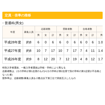
定員・倍率の推移
普通科(男女)
志願者数
受験者数
合格者数
年度
募集人員
男
女
計
男
女
計
男
女
計
男
平成28年度
約8
6
0
6
6
0
6
6
0
6
1.00
平成27年度
約8
10
7
17
10
7
17
7
4
11
1.43
平成26年度
約9
8
12
20
7
12
19
4
8
12
1.75
特別入学者選抜、一般入学者選抜は学校・学科により異なる
志願者数は、(その学科が第1志望のもの)+(その学科が第2志望で別の学科の第1志望が不合格と
なった者)
競争率は、志願者数/募集人員を小数点以下第三位で四捨五入したもの