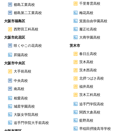
千里青雲高校
都島工業高校
都島第二工業高校
梅花高校
大阪市福島区
箕面自由学園高校
西野田工科高校
履正社高校
大阪市此花区
大商学園高校
咲くやこの花高校
茨木市
春日丘高校
昇陽高校
茨木高校
大阪市中央区
茨木西高校
大手前高校
北摂つばさ高校
中央高校
福井高校
南高校
茨木工科高校
相愛高校
追手門学院高校
城星学園高校
関西大倉高校
大阪女学院高校
藍野高校
追手門学院大手前高校
早稲田摂陵高等学校