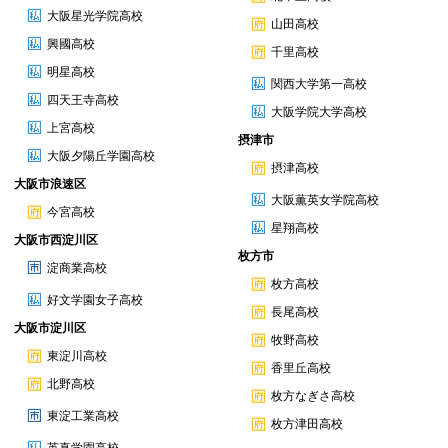
大阪星光学院高校
山田高校
興國高校
千里高校
明星高校
関西大学第一高校
四天王寺高校
大阪学院大学高校
上宮高校
摂津市
大阪夕陽丘学園高校
摂津高校
大阪市浪速区
大阪薫英女学院高校
今宮高校
星翔高校
大阪市西淀川区
枚方市
淀商業高校
枚方高校
好文学園女子高校
長尾高校
大阪市淀川区
牧野高校
東淀川高校
香里丘高校
北野高校
枚方なぎさ高校
東淀工業高校
枚方津田高校