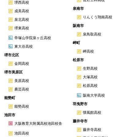
佐野工科高校
堺西高校
泉南市
成美高校
りんくう翔南高校
泉北高校
阪南市
堺東高校
泉鳥取高校
帝塚山学院泉ヶ丘高校
岬町
東大谷高校
岬高校
堺市北区
松原市
金岡高校
生野高校
堺市美原区
大塚高校
美原高校
松原高校
農芸高校
阪南大学高校
能勢町
羽曳野市
能勢高校
懐風館高校
池田市
藤井寺市
大阪教育大附属高校池田校舎
藤井寺高校
池田高校