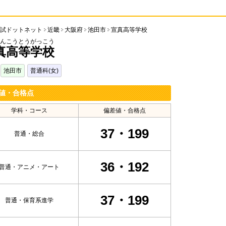
試ドットネット
近畿
大阪府
池田市
宣真高等学校
んこうとうがっこう
真高等学校
池田市
普通科(女)
値・合格点
学科・コース
偏差値・合格点
37・199
普通・総合
36・192
普通・アニメ・アート
37・199
普通・保育系進学