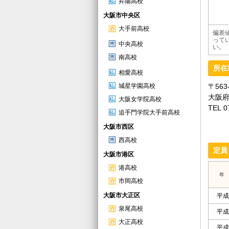
昇陽高校
大阪市中央区
大手前高校
偏差
って
中央高校
い。
南高校
所在
相愛高校
城星学園高校
〒563
大阪府
大阪女学院高校
TEL 0
追手門学院大手前高校
大阪市西区
西高校
定員
大阪市港区
港高校
年
市岡高校
大阪市大正区
平成
泉尾高校
平成
大正高校
平成