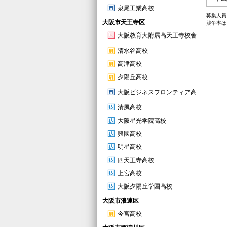
泉尾工業高校
募集人員
大阪市天王寺区
競争率は
大阪教育大附属高天王寺校舎
清水谷高校
高津高校
夕陽丘高校
大阪ビジネスフロンティア高
清風高校
大阪星光学院高校
興國高校
明星高校
四天王寺高校
上宮高校
大阪夕陽丘学園高校
大阪市浪速区
今宮高校