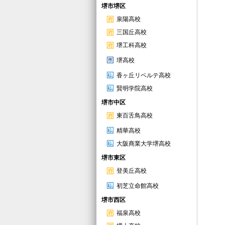
堺市堺区
泉陽高校
三国丘高校
堺工科高校
堺高校
香ヶ丘リベルテ高校
賢明学院高校
堺市中区
東百舌鳥高校
精華高校
大阪商業大学堺高校
堺市東区
登美丘高校
初芝立命館高校
堺市西区
福泉高校