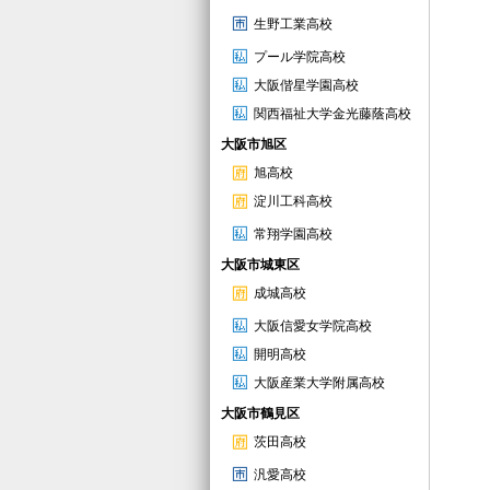
生野工業高校
プール学院高校
大阪偕星学園高校
関西福祉大学金光藤蔭高校
大阪市旭区
旭高校
淀川工科高校
常翔学園高校
大阪市城東区
成城高校
大阪信愛女学院高校
開明高校
大阪産業大学附属高校
大阪市鶴見区
茨田高校
汎愛高校