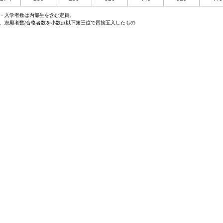
・入学者数は内部生を含む定員。
、志願者数/合格者数を小数点以下第三位で四捨五入したもの