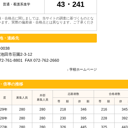
43・241
普通・看護系進学
値・合格点に関しましては、当サイトの調査に基づくものとな
います。実際の偏差値・合格点とは異なります。ご了承くださ
地・連絡先
-0038
池田市荘園2-3-12
72-761-8801 FAX 072-762-2660
学校ホームページ
・倍率の推移
志願者数
合格者数
外部
 度
募集人員
募集人員
専 願
併 願
専 願
併 
29年
280
280
218
346
216
345
28年
280
280
230
395
228
392
27年
280
280
326
445
325
443