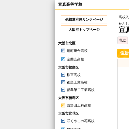
宣真高等学校
高校入
他都道府県リンクページ
せんし
宣
大阪府トップページ
私立
大阪市北区
扇町総合高校
偏差
金蘭会高校
大阪市都島区
桜宮高校
都島工業高校
都島第二工業高校
大阪市福島区
西野田工科高校
大阪市此花区
咲くやこの花高校