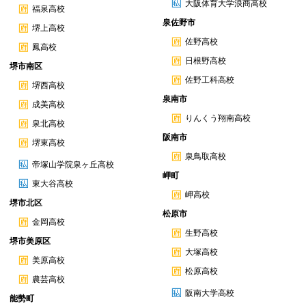
大阪体育大学浪商高校
福泉高校
泉佐野市
堺上高校
佐野高校
鳳高校
日根野高校
堺市南区
佐野工科高校
堺西高校
泉南市
成美高校
りんくう翔南高校
泉北高校
阪南市
堺東高校
泉鳥取高校
帝塚山学院泉ヶ丘高校
岬町
東大谷高校
岬高校
堺市北区
松原市
金岡高校
生野高校
堺市美原区
大塚高校
美原高校
松原高校
農芸高校
阪南大学高校
能勢町