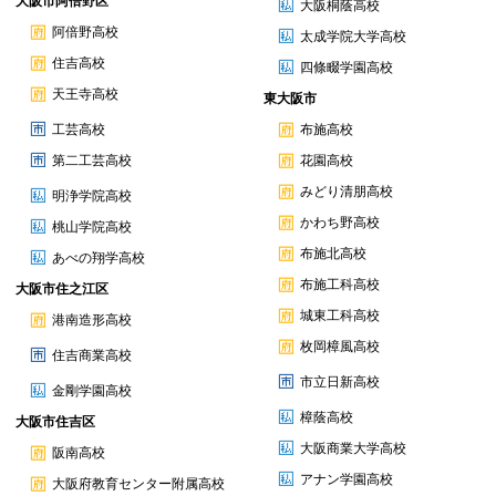
大阪市阿倍野区
大阪桐蔭高校
阿倍野高校
太成学院大学高校
住吉高校
四條畷学園高校
天王寺高校
東大阪市
工芸高校
布施高校
第二工芸高校
花園高校
みどり清朋高校
明浄学院高校
かわち野高校
桃山学院高校
布施北高校
あべの翔学高校
布施工科高校
大阪市住之江区
城東工科高校
港南造形高校
枚岡樟風高校
住吉商業高校
市立日新高校
金剛学園高校
樟蔭高校
大阪市住吉区
大阪商業大学高校
阪南高校
アナン学園高校
大阪府教育センター附属高校