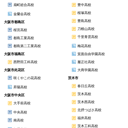
扇町総合高校
豊中高校
桜塚高校
金蘭会高校
豊島高校
大阪市都島区
刀根山高校
桜宮高校
千里青雲高校
都島工業高校
都島第二工業高校
梅花高校
大阪市福島区
箕面自由学園高校
西野田工科高校
履正社高校
大阪市此花区
大商学園高校
咲くやこの花高校
茨木市
春日丘高校
昇陽高校
茨木高校
大阪市中央区
茨木西高校
大手前高校
北摂つばさ高校
中央高校
福井高校
南高校
茨木工科高校