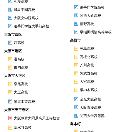
相愛高校
追手門学院高校
城星学園高校
関西大倉高校
大阪女学院高校
藍野高校
追手門学院大手前高校
早稲田摂陵高等学校
大阪市西区
高槻市
西高校
三島高校
大阪市港区
高槻北高校
港高校
芥川高校
市岡高校
阿武野高校
大阪市大正区
大冠高校
泉尾高校
槻の木高校
大正高校
金光大阪高校
泉尾工業高校
大阪青凌高校
大阪市天王寺区
関西大学高等部
大阪教育大附属高天王寺校舎
島本町
清水谷高校