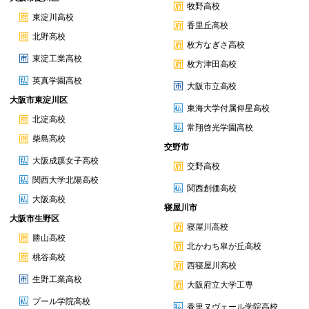
牧野高校
東淀川高校
香里丘高校
北野高校
枚方なぎさ高校
東淀工業高校
枚方津田高校
英真学園高校
大阪市立高校
大阪市東淀川区
東海大学付属仰星高校
北淀高校
常翔啓光学園高校
柴島高校
交野市
大阪成蹊女子高校
交野高校
関西大学北陽高校
関西創価高校
大阪高校
寝屋川市
大阪市生野区
寝屋川高校
勝山高校
北かわち皐が丘高校
桃谷高校
西寝屋川高校
生野工業高校
大阪府立大学工専
プール学院高校
香里ヌヴェール学院高校