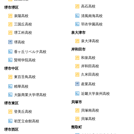
高石高校
堺市堺区
泉陽高校
清風南海高校
三国丘高校
羽衣学園高校
堺工科高校
泉大津市
泉大津高校
堺高校
岸和田市
香ヶ丘リベルテ高校
和泉高校
賢明学院高校
岸和田高校
堺市中区
久米田高校
東百舌鳥高校
産業高校
精華高校
近畿大学泉州高校
大阪商業大学堺高校
貝塚市
堺市東区
貝塚南高校
登美丘高校
貝塚高校
初芝立命館高校
熊取町
堺市西区