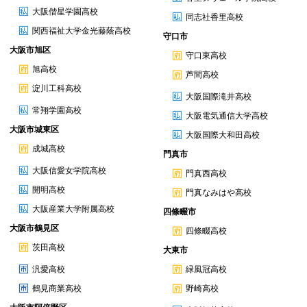
大阪偕星学園高校
同志社香里高校
関西福祉大学金光藤蔭高校
守口市
大阪市旭区
守口東高校
旭高校
芦間高校
淀川工科高校
大阪国際滝井高校
常翔学園高校
大阪電気通信大学高校
大阪市城東区
大阪国際大和田高校
成城高校
門真市
大阪信愛女学院高校
門真西高校
開明高校
門真なみはや高校
大阪産業大学附属高校
四條畷市
大阪市鶴見区
四條畷高校
茨田高校
大東市
汎愛高校
緑風冠高校
鶴見商業高校
野崎高校