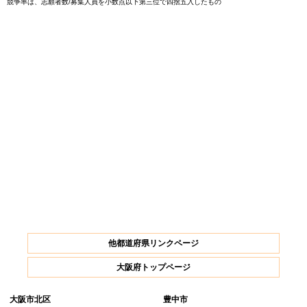
競争率は、志願者数/募集人員を小数点以下第三位で四捨五入したもの
他都道府県リンクページ
大阪府トップページ
大阪市北区
豊中市