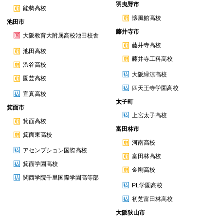
羽曳野市
能勢高校
懐風館高校
池田市
藤井寺市
大阪教育大附属高校池田校舎
藤井寺高校
池田高校
藤井寺工科高校
渋谷高校
大阪緑涼高校
園芸高校
四天王寺学園高校
宣真高校
太子町
箕面市
上宮太子高校
箕面高校
富田林市
箕面東高校
河南高校
アセンプション国際高校
富田林高校
箕面学園高校
金剛高校
関西学院千里国際学園高等部
PL学園高校
初芝富田林高校
大阪狭山市