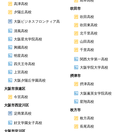
島本高校
高津高校
吹田市
夕陽丘高校
吹田高校
大阪ビジネスフロンティア高
吹田東高校
清風高校
北千里高校
大阪星光学院高校
山田高校
興國高校
千里高校
明星高校
関西大学第一高校
四天王寺高校
大阪学院大学高校
上宮高校
摂津市
大阪夕陽丘学園高校
摂津高校
大阪市浪速区
大阪薫英女学院高校
今宮高校
星翔高校
大阪市西淀川区
枚方市
淀商業高校
枚方高校
好文学園女子高校
長尾高校
大阪市淀川区