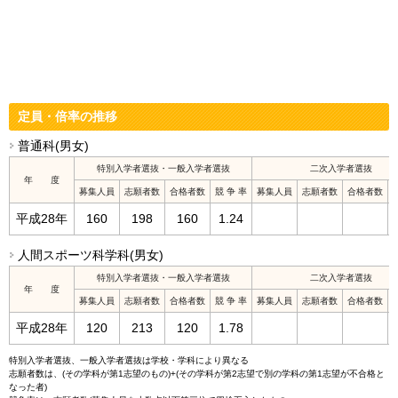
定員・倍率の推移
普通科(男女)
特別入学者選抜・一般入学者選抜
二次入学者選抜
年 度
募集人員
志願者数
合格者数
競 争 率
募集人員
志願者数
合格者数
平成28年
160
198
160
1.24
人間スポーツ科学科(男女)
特別入学者選抜・一般入学者選抜
二次入学者選抜
年 度
募集人員
志願者数
合格者数
競 争 率
募集人員
志願者数
合格者数
平成28年
120
213
120
1.78
特別入学者選抜、一般入学者選抜は学校・学科により異なる
志願者数は、(その学科が第1志望のもの)+(その学科が第2志望で別の学科の第1志望が不合格と
なった者)