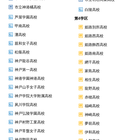
市立神港橘高校
白陵高校
芦屋学園高校
第4学区
甲南高校
姫路別所高校
灘高校
姫路西高校
親和女子高校
姫路飾西高校
松蔭高校
姫路南高校
神戸龍谷高校
網干高校
神戸第一高校
家島高校
神港学園神港高校
相生高校
神戸山手女子高校
龍野高校
神戸学院大学附属高校
赤穂高校
夙川学院高校
福崎高校
神戸弘陵学園高校
神崎高校
神戸村野工業高校
夢前高校
神戸常盤女子高校
伊和高校
神戸野田高校