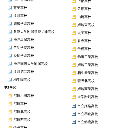
上郡高校
育英高校
佐用高校
滝川高校
山崎高校
須磨学園高校
姫路東高校
兵庫大学附属須磨ノ浦高校
太子高校
神戸星城高校
香寺高校
啓明学院高校
千種高校
愛徳学園高校
飾磨工業高校
神戸国際大学附属高校
姫路工業高校
滝川第二高校
相生産業高校
柳学園高校
龍野北高校
第2学区
姫路商業高校
尼崎小田高校
大学附属高校
尼崎高校
市立姫路高校
尼崎北高校
市立琴丘高校
尼崎西高校
市立飾磨高校
伊丹高校