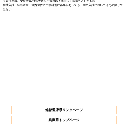
実質倍率は、受検者数/合格者数を小数点以下第三位で四捨五入したもの
推薦入試・特色選抜・連携選抜にて学科別に募集があっても、学力入試においてはその限りで
はない
他都道府県リンクページ
兵庫県トップページ