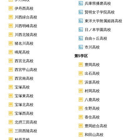
兵庫県播磨高校
伊丹西高校
賢明女子学院高校
川西緑台高校
東洋大学附属姫路高校
川西明峰高校
日ノ本学園高校
川西北陵高校
自由ヶ丘高校
猪名川高校
市川高校
鳴尾高校
第5学区
西宮北高校
豊岡高校
西宮甲山高校
出石高校
西宮南高校
浜坂高校
宝塚高校
村岡高校
宝塚東高校
八鹿高校
宝塚北高校
生野高校
宝塚西高校
香住高校
北摂三田高校
豊岡総合高校
三田西陵高校
和田山高校
柏原高校