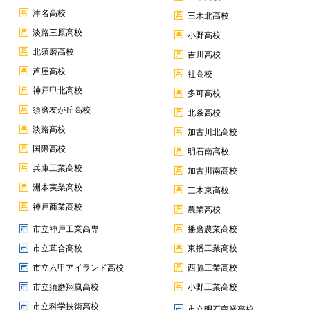
津名高校
三木北高校
淡路三原高校
小野高校
北須磨高校
吉川高校
芦屋高校
社高校
神戸甲北高校
多可高校
須磨友が丘高校
北条高校
淡路高校
加古川北高校
国際高校
明石南高校
兵庫工業高校
加古川南高校
洲本実業高校
三木東高校
神戸商業高校
農業高校
市立神戸工業高専
播磨農業高校
市立葺合高校
東播工業高校
市立六甲アイランド高校
西脇工業高校
市立須磨翔風高校
小野工業高校
市立科学技術高校
市立明石商業高校