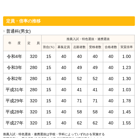
定員・倍率の推移
普通科(男女)
推薦入試・特色選抜・連携選抜
年 度
定 員
割合(％)
募集定員
志願者数
受検者数
合格者数
実質倍率
令和4年
320
15
40
40
40
40
1.00
令和3年
280
15
40
49
49
40
1.23
令和2年
280
15
40
52
52
40
1.30
平成31年
280
15
40
41
41
40
1.03
平成29年
320
15
40
71
71
40
1.78
平成28年
320
15
40
58
58
40
1.45
平成27年
320
15
40
62
62
40
1.55
推薦入試・特色選抜・連携選抜は学校・学科によっていずれかを実施する