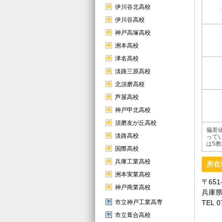
伊川谷北高校
伊川谷高校
神戸高塚高校
洲本高校
津名高校
淡路三原高校
北須磨高校
芦屋高校
神戸甲北高校
須磨友が丘高校
偏差
淡路高校
って
は5
国際高校
兵庫工業高校
所在
洲本実業高校
〒651
神戸商業高校
兵庫県
市立神戸工業高専
TEL 0
市立葺合高校