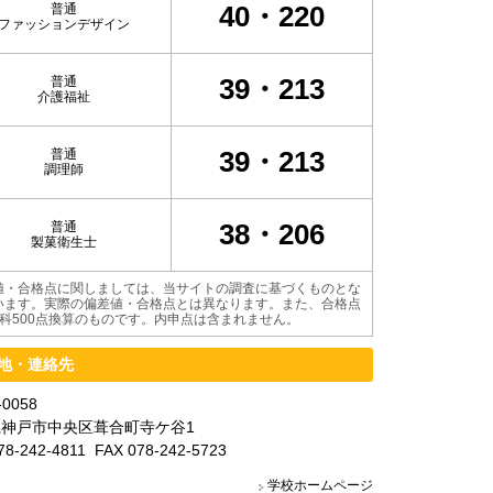
40・220
普通
ファッションデザイン
39・213
普通
介護福祉
39・213
普通
調理師
38・206
普通
製菓衛生士
値・合格点に関しましては、当サイトの調査に基づくものとな
います。実際の偏差値・合格点とは異なります。また、合格点
教科500点換算のものです。内申点は含まれません。
地・連絡先
-0058
神戸市中央区葺合町寺ケ谷1
78-242-4811 FAX 078-242-5723
学校ホームページ