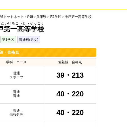
試ドットネット
近畿
兵庫県
第1学区
神戸第一高等学校
べだいいちこうとうがっこう
戸第一高等学校
第1学区
普通科(男女)
値・合格点
学科・コース
偏差値・合格点
39・213
普通
スポーツ
40・220
普通
普通
40・220
普通
情報処理