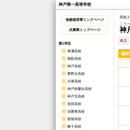
神戸第一高等学校
高校入
他都道府県リンクページ
こう
神
兵庫県トップページ
私立
第1学区
東灘高校
偏差
御影高校
神戸高校
夢野台高校
兵庫高校
神戸鈴蘭台高校
神戸北高校
長田高校
須磨東高校
星陵高校
舞子高校