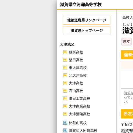
滋賀県立河瀬高等学校
高校入
他都道府県リンクページ
しが
滋
滋賀県トップページ
県立
大津地区
膳所高校
偏差
堅田高校
東大津高校
北大津高校
大津高校
石山高校
偏差
って
瀬田工業高校
い。
大津商業高校
所在
大津清陵高校
比叡山高校
〒522
滋賀県
滋賀短大附属高校