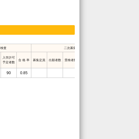
力検査
二次募集
入学許可
入学許可
合 格 率
募集定員
出願者数
受検者数
合 格 率
予定者数
予定者数
90
0.85