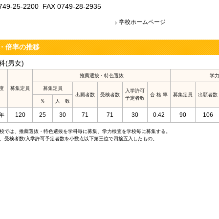
749-25-2200 FAX 0749-28-2935
学校ホームページ
・倍率の推移
科(男女)
推薦選抜・特色選抜
学
度
募集定員
募集定員
入学許可
出願者数
受検者数
合 格 率
募集定員
出願者数
予定者数
％
人 数
年
120
25
30
71
71
30
0.42
90
106
校では、推薦選抜・特色選抜を学科毎に募集、学力検査を学校毎に募集する。
、受検者数/入学許可予定者数を小数点以下第三位で四捨五入したもの。