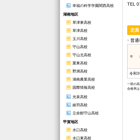
TEL 0
幸福の科学学園関西高校
湖南地区
草津東高校
定員
草津高校
玉川高校
普通
守山高校
守山北高校
年 
栗東高校
野洲高校
令和3
湖南農業高校
一部の高
国際情報高校
合格率は
光泉高校
綾羽高校
立命館守山高校
甲賀地区
水口高校
水口東高校