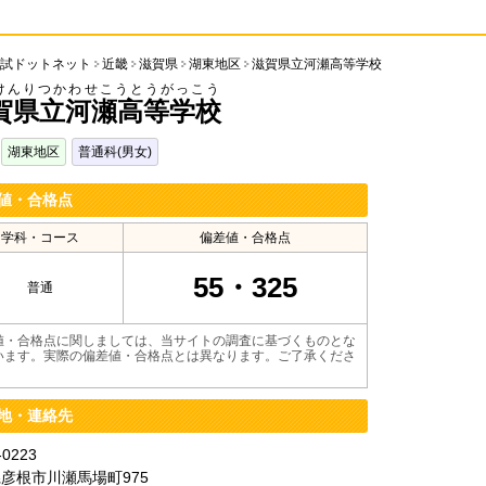
試ドットネット
近畿
滋賀県
湖東地区
滋賀県立河瀬高等学校
けんりつかわせこうとうがっこう
賀県立河瀬高等学校
湖東地区
普通科(男女)
値・合格点
学科・コース
偏差値・合格点
55・325
普通
値・合格点に関しましては、当サイトの調査に基づくものとな
います。実際の偏差値・合格点とは異なります。ご了承くださ
地・連絡先
-0223
彦根市川瀬馬場町975