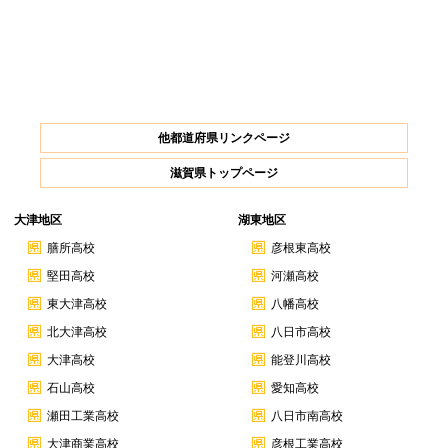
他都道府県リンクページ
滋賀県トップページ
大津地区
湖東地区
膳所高校
彦根東高校
堅田高校
河瀬高校
東大津高校
八幡高校
北大津高校
八日市高校
大津高校
能登川高校
石山高校
愛知高校
瀬田工業高校
八日市南高校
大津商業高校
彦根工業高校