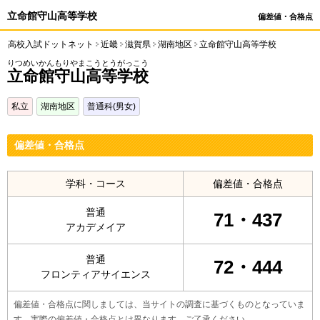
立命館守山高等学校
偏差値・合格点
高校入試ドットネット
近畿
滋賀県
湖南地区
立命館守山高等学校
りつめいかんもりやまこうとうがっこう
立命館守山高等学校
私立
湖南地区
普通科(男女)
偏差値・合格点
学科・コース
偏差値・合格点
普通
71・437
アカデメイア
普通
72・444
フロンティアサイエンス
偏差値・合格点に関しましては、当サイトの調査に基づくものとなっていま
す。実際の偏差値・合格点とは異なります。ご了承ください。