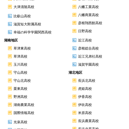
大津清陵高校
八幡工業高校
八幡商業高校
比叡山高校
彦根翔西館高校
滋賀短大附属高校
日野高校
幸福の科学学園関西高校
湖南地区
近江高校
草津東高校
彦根総合高校
草津高校
近江兄弟社高校
玉川高校
滋賀学園高校
守山高校
湖北地区
守山北高校
長浜北高校
栗東高校
虎姫高校
野洲高校
伊香高校
湖南農業高校
伊吹高校
国際情報高校
米原高校
長浜農業高校
光泉高校