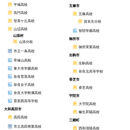
平城高校
五條市
高円高校
五條高校
登美ケ丘高校
賀名生分校
山辺高校
智辯学園高校
山添村
御所市
山添分校
御所実業高校
市立一条高校
生駒市
帝塚山高校
生駒高校
東大寺学園高校
奈良北高等学校
奈良育英高校
香芝市
奈良女子高校
香芝高校
奈良大学附属高校
宇陀市
育英西高等学校
大宇陀高校
大和高田市
榛生昇陽高校
高田高校
三郷町
市立高田商業高校
西和清陵高校