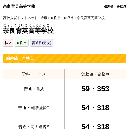
奈良育英高等学校
偏差値・合格点
高校入試ドットネット
近畿
奈良県
奈良市
奈良育英高等学校
ならいくえいこうとうがっこう
奈良育英高等学校
私立
奈良市
普通科(男女)
偏差値・合格点
学科・コース
偏差値・合格点
59・353
普通・選抜
54・318
普通・国際理解G
54・318
普通・高大連携S